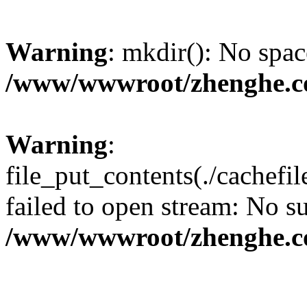
Warning
: mkdir(): No spac
/www/wwwroot/zhenghe.c
Warning
:
file_put_contents(./cachef
failed to open stream: No su
/www/wwwroot/zhenghe.c