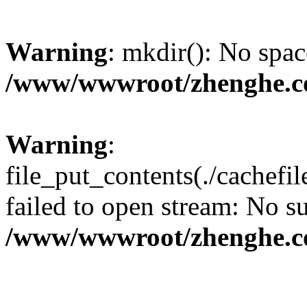
Warning
: mkdir(): No spac
/www/wwwroot/zhenghe.c
Warning
:
file_put_contents(./cachef
failed to open stream: No su
/www/wwwroot/zhenghe.c