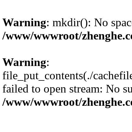
Warning
: mkdir(): No spac
/www/wwwroot/zhenghe.c
Warning
:
file_put_contents(./cachef
failed to open stream: No su
/www/wwwroot/zhenghe.c