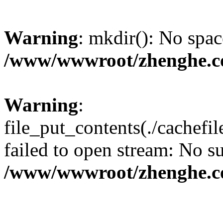
Warning
: mkdir(): No spac
/www/wwwroot/zhenghe.c
Warning
:
file_put_contents(./cachef
failed to open stream: No su
/www/wwwroot/zhenghe.c