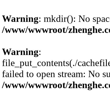
Warning
: mkdir(): No spac
/www/wwwroot/zhenghe.c
Warning
:
file_put_contents(./cachef
failed to open stream: No su
/www/wwwroot/zhenghe.c